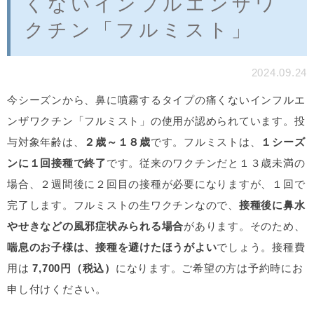
くないインフルエンザワ
クチン「フルミスト」
2024.09.24
今シーズンから、鼻に噴霧するタイプの痛くないインフルエ
ンザワクチン「フルミスト」の使用が認められています。投
与対象年齢は、
２歳～１８歳
です。フルミストは、
１シーズ
ンに１回接種で終了
です。従来のワクチンだと１３歳未満の
場合、２週間後に２回目の接種が必要になりますが、１回で
完了します。フルミストの生ワクチンなので、
接種後に鼻水
やせきなどの風邪症状みられる場合
があります。そのため、
喘息のお子様は、接種を避けたほうがよい
でしょう。接種費
用は
7,700
円（税込）
になります。ご希望の方は予約時にお
申し付けください。