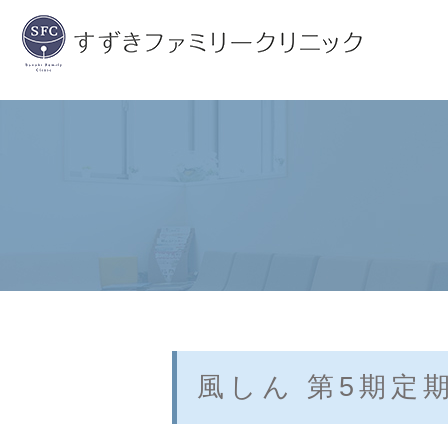
医院紹介
健康診断
院長挨拶
予防接種
消化器疾患
外科・小児外科
風しん 第5期定