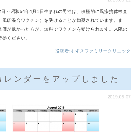
2
日～昭和
54
年
4
月
1
日生まれの男性は、積極的に風疹抗体検査
・風疹混合ワクチン）を受けることが勧奨されています。ま
体価が低かった方が、無料でワクチンを受けられます。来院の
持参ください。
投稿者:
すずきファミリークリニック
カレンダーをアップしました
2019.05.07