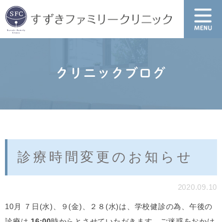
クリニックブログ
診療時間変更のお知らせ
2020.09.10
10
月 ７日
(
水
)
、９
(
金
)
、２８
(
水
)
は、学校健診の為、午後の
診療は
16:00
時からとさせていただきます。ご迷惑をおかけ